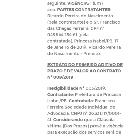
seguinte.
VIGÊNCIA:
1 (um)
ano.
PARTES CONTRATANTES:
Ricardo Pereira do Nascimento
(pela contratante) e o Sr. Francisco
das Chagas Ferreira, CPF nº
045.944.254-61 (pela
contratada). Princesa Isabel/PB, 17
de Janeiro de 2019. Ricardo Pereira
do Nascimento - Prefeito.
EXTRATO DO PRIMEIRO ADITIVO DE
PRAZO E DE VALOR AO CONTRATO
Nº 009/2019
Inexigibilidade Nº
003/2019.
Contratante:
Prefeitura de Princesa
Isabel/PB.
Contratada:
Francisco
Ferreira Sociedade Individual de
Advocacia, CNPJ nº 26.331.117/0001-
41.
Considerando
que a Cláusula
sétima (Dos Prazos) prevê a vigência
para execução dos serviços será de