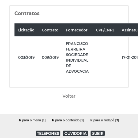
Contratos
Licitação
Contrato
Fornecedor
CPF/CNPJ
Assinatu
FRANCISCO
FERREIRA
SOCIEDADE
003/2019
009/2019
17-01-20
INDIVIDUAL
DE
ADVOCACIA
Voltar
Ir para o menu [1]
Ir para o conteúdo [2]
Ir para o rodapé [3]
TELEFONES
OUVIDORIA
SUBIR