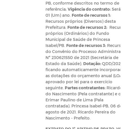
PB, conforme descritos no termo de
referência;
Vigência do contrato:
Será de
01 (Um) ano.
Fonte de recursos 1:
Recursos próprios (Diversos) desta
Prefeitura.
Fonte de recursos 2:
Recursos
próprios (Ordinários) do Fundo
Municipal de Saúde de Princesa
Isabel/PB.
Fonte de recursos 3:
Recursos
do Convênio do Processo Administrativo
Nº 230621550 de 2021 (Secretária de
Estado da Saúde).
Dotação:
QDD/2021,
ficando automaticamente incorporadas
as dotações do orçamento anual (LOA)
aprovado por lei para o exercício
seguinte.
Partes contratantes:
Ricardo P.
do Nascimento (Pela contratante) e o Sr.
Erimar Paulino de Lima (Pala
contratada). Princesa Isabel-PB, 06 de
agosto de 2021. Ricardo Pereira do
Nascimento - Prefeito.
EXTRATO DO 1º ADITIVO DE PRAZO, VALO