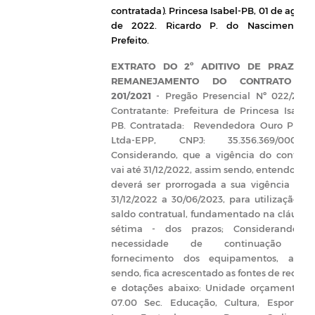
contratada). Princesa Isabel-PB, 01 de agost
de 2022. Ricardo P. do Nascimento 
Prefeito.
EXTRATO DO 2º ADITIVO DE PRAZO 
REMANEJAMENTO DO CONTRATO N
201/2021
-
Pregão Presencial Nº
022/2021
Contratante:
Prefeitura de Princesa Isabel
PB.
Contratada:
Revendedora Ouro Pneu
Ltda-EPP, CNPJ: 35.356.369/0001-16
Considerando, que a vigência do contrat
vai até 31/12/2022, assim sendo, entendo qu
deverá ser prorrogada a sua vigência par
31/12/2022 a 30/06/2023, para utilização d
saldo contratual, fundamentado na cláusul
sétima - dos prazos;
Considerando, 
necessidade de continuação d
fornecimento dos equipamentos, assi
sendo, fica acrescentado as fontes de recurs
e dotações abaixo:
Unidade orçamentária
07.00 Sec. Educação, Cultura, Esporte 