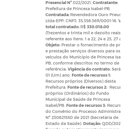
Presencial Nº
022/2021.
Contratante:
Prefeitura de Princesa Isabel-PB.
Contratada:
Revendedora Ouro Pneus
Ltda-EPP, CNPJ: 35.356.369/0001-16.
Valor
total contratado:
R$
330.018,00
(Trezentos e trinta mil e dezoito reais),
referente aos itens: 1 a 22, 24 e 25, 27 a 42.
Objeto:
Prestar o fornecimento de pneus
e prestação serviços diversos para os
veículos do Município de Princesa Isabel-
PB, conforme descritos no termo de
referência;
Vigência do contrato:
Será de
01 (Um) ano.
Fonte de recursos 1:
Recursos próprios (Diversos) desta
Prefeitura.
Fonte de recursos 2:
Recursos
próprios (Ordinários) do Fundo
Municipal de Saúde de Princesa
Isabel/PB.
Fonte de recursos 3:
Recursos
do Convênio do Processo Administrativo
Nº 230621550 de 2021 (Secretária de
Estado da Saúde).
Dotação:
QDD/2021,