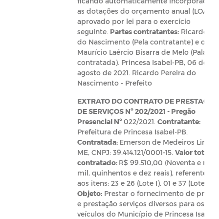
ficando automaticamente incorporadas
as dotações do orçamento anual (LOA)
aprovado por lei para o exercício
seguinte.
Partes contratantes:
Ricardo P.
do Nascimento (Pela contratante) e o Sr.
Maurício Laércio Bisarra de Melo (Pala
contratada). Princesa Isabel-PB, 06 de
agosto de 2021. Ricardo Pereira do
Nascimento - Prefeito
EXTRATO DO CONTRATO DE PRESTAÇÃO
DE SERVIÇOS Nº 202/2021 -
Pregão
Presencial Nº
022/2021.
Contratante:
Prefeitura de Princesa Isabel-PB.
Contratada:
Emerson de Medeiros Lima-
ME, CNPJ: 39.414.121/0001-15.
Valor total
contratado:
R$ 99.510,00 (Noventa e nove
mil, quinhentos e dez reais), referente
aos itens: 23 e 26 (Lote I), 01 e 37 (Lote II).
Objeto:
Prestar o fornecimento de pneus
e prestação serviços diversos para os
veículos do Município de Princesa Isabel-