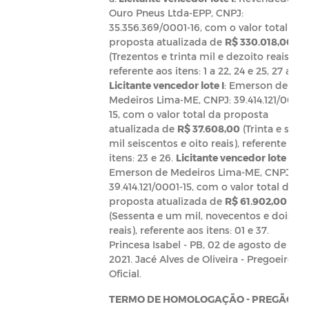
Ouro Pneus Ltda-EPP, CNPJ:
35.356.369/0001-16, com o valor total da
proposta atualizada de
R$ 330.018,00
(Trezentos e trinta mil e dezoito reais),
referente aos itens: 1 a 22, 24 e 25, 27 a 42.
Licitante vencedor lote I
: Emerson de
Medeiros Lima-ME, CNPJ: 39.414.121/0001-
15, com o valor total da proposta
atualizada de
R$ 37.608,00
(Trinta e sete
mil seiscentos e oito reais), referente aos
itens: 23 e 26.
Licitante vencedor lote II
:
Emerson de Medeiros Lima-ME, CNPJ:
39.414.121/0001-15, com o valor total da
proposta atualizada de
R$ 61.902,00
(Sessenta e um mil, novecentos e dois
reais), referente aos itens: 01 e 37.
Princesa Isabel - PB, 02 de agosto de
2021. Jacé Alves de Oliveira - Pregoeiro
Oficial.
TERMO DE HOMOLOGAÇÃO -
PREGÃO