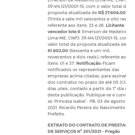
39.414.121/0001-15, com o valor total da
proposta atualizada de
R$ 37.608,00
(Trinta e sete mil seiscentos e oito reais),
referente aos itens: 23 e 26.
Licitante
vencedor lote II
: Emerson de Medeiros
Lima-ME, CNPJ: 39.414.121/0001-15, com o
valor total da proposta atualizada de
R$
61.902,00
(Sessenta e um mil,
novecentos e dois reais), referente aos
itens: 01 e 37.
Notificação:
Ficam
notificados os representantes das
empresas acima citadas, para assinatura
dos contratos no prazo de até 05 (Cinco)
dias uteis, contado a partir do 1º dia útil
desta publicação. Publique-se e cumpra-
se. Princesa Isabel - PB, 03 de agosto de
2021. Ricardo Pereira do Nascimento -
Prefeito.
EXTRATO DO CONTRATO DE PRESTAÇÃO
DE SERVIÇOS Nº 201/2021 -
Pregão