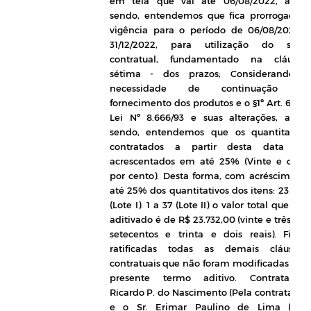
em tela que vai até 06/08/2022, assi
sendo, entendemos que fica prorrogada 
vigência para o período de 06/08/2022 
31/12/2022, para utilização do sald
contratual, fundamentado na cláusul
sétima - dos prazos; Considerando, 
necessidade de continuação d
fornecimento dos produtos e o §1º Art. 65 d
Lei Nº 8.666/93 e suas alterações, assi
sendo, entendemos que os quantitativo
contratados a partir desta data fic
acrescentados em até 25% (Vinte e cinc
por cento). Desta forma, com acréscimo d
até 25% dos quantitativos dos itens: 23 e 2
(Lote I). 1 a 37 (Lote II) o valor total que ser
aditivado é de R$ 23.732,00 (vinte e três mil
setecentos e trinta e dois reais). Fica
ratificadas todas as demais cláusula
contratuais que não foram modificadas pel
presente termo aditivo.
Contratantes
Ricardo P. do Nascimento (Pela contratante)
e o Sr.
Erimar Paulino de Lima
(Pel