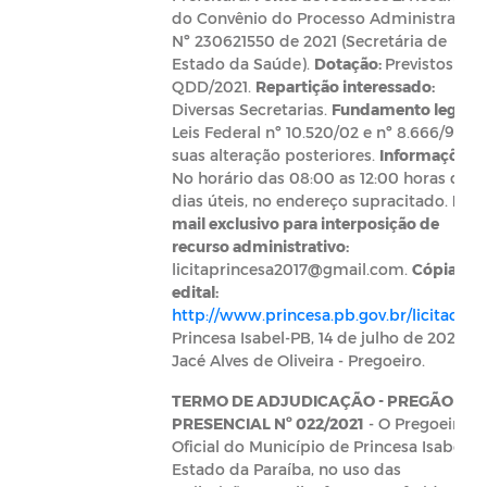
do Convênio do Processo Administrativo
Nº 230621550 de 2021 (Secretária de
Estado da Saúde).
Dotação:
Previstos no
QDD/2021.
Repartição interessado:
Diversas Secretarias.
Fundamento legal:
Leis Federal nº 10.520/02 e nº 8.666/93 e
suas alteração posteriores.
Informações:
No horário das 08:00 as 12:00 horas dos
dias úteis, no endereço supracitado.
E-
mail exclusivo para interposição de
recurso administrativo:
licitaprincesa2017@gmail.com
.
Cópia do
edital:
http://www.princesa.pb.gov.br/licitacoes
.
Princesa Isabel-PB, 14 de julho de 2021.
Jacé Alves de Oliveira - Pregoeiro.
TERMO DE ADJUDICAÇÃO - PREGÃO
PRESENCIAL Nº 022/2021
- O Pregoeiro
Oficial do Município de Princesa Isabel,
Estado da Paraíba, no uso das