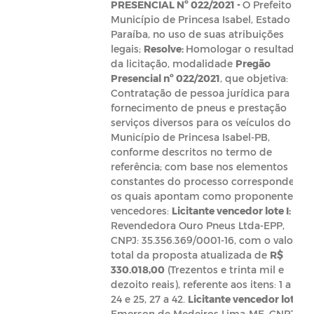
PRESENCIAL Nº 022/2021 -
O Prefeito do
Município de Princesa Isabel, Estado da
Paraíba, no uso de suas atribuições
legais;
Resolve:
Homologar o resultado
da licitação, modalidade
Pregão
Presencial nº 022/2021
, que objetiva:
Contratação de pessoa jurídica para
fornecimento de pneus e prestação
serviços diversos para os veículos do
Município de Princesa Isabel-PB,
conforme descritos no termo de
referência; com base nos elementos
constantes do processo correspondente,
os quais apontam como proponentes
vencedores:
Licitante vencedor lote I:
Revendedora Ouro Pneus Ltda-EPP,
CNPJ: 35.356.369/0001-16, com o valor
total da proposta atualizada de
R$
330.018,00
(Trezentos e trinta mil e
dezoito reais), referente aos itens: 1 a 22,
24 e 25, 27 a 42.
Licitante vencedor lote I
:
Emerson de Medeiros Lima-ME, CNPJ: