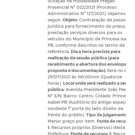
licitação na modalidade Pregão
Presencial Nº 022/2021 (Processo
Administrativo Nº 127/2021). Vejamos a
seguir:
Objeto:
Contratação de pessoa
jurídica para fornecimento de pneus e
prestação serviços diversos para os
veículos do Município de Princesa Isabel-
PB, conforme descritos no termo de
referência.
Dia e hora prevista para
realização da sessão pública (para
recebimento e abertura dos envelopes
proposta e documentação):
Será no dia
29/07/2021 às 14h:00min (Quatorze
horas).
Local onde será realizado a sessão
pública:
Avenida Presidente João Pessoa,
Nº S/N, Bairro: Centro, Cidade: Princesa
Isabel-PB (Auditório do antigo espaço
nordeste 1ª porta do lado direito da
frente do prédio).
Tipo de julgamento
:
Menor preço por item.
Fonte de recursos
1:
Recursos próprios (Diversos) desta
Prefeitura.
Fonte de recursos 2:
Recursos