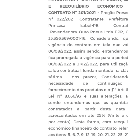
E REEQUILÍBRIO ECONÔMICO D
CONTRATO Nº 201/2021
-
Pregão Presencia
Nº
022/2021.
Contratante:
Prefeitura d
Princesa Isabel-PB.
Contratada
Revendedora Ouro Pneus Ltda-EPP, CNPJ
35.356.369/0001-16
.
Considerando, que 
vigência do contrato em tela que vai at
06/08/2022, assim sendo, entendemos qu
fica prorrogada a vigência para o período d
06/08/2022 a 31/12/2022, para utilização d
saldo contratual, fundamentado na cláusul
sétima - dos prazos; Considerando, 
necessidade de continuação d
fornecimento dos produtos e o §1º Art. 65 d
Lei Nº 8.666/93 e suas alterações, assi
sendo, entendemos que os quantitativo
contratados a partir desta data fic
acrescentados em até 25% (Vinte e cinc
por cento). Desta forma, com reequilíbri
econômico financeiro do contrato, referent
aos itens: 5, 6, 7, 9, 12, 19, 20, 21, 22, 25, 27, 28