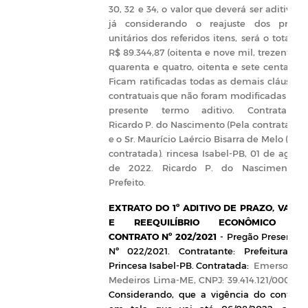
30, 32 e 34, o valor que deverá ser aditivad
já considerando o reajuste dos preço
unitários dos referidos itens, será o total d
R$ 89.344,87 (oitenta e nove mil, trezentos 
quarenta e quatro, oitenta e sete centavos)
Ficam ratificadas todas as demais cláusula
contratuais que não foram modificadas pel
presente termo aditivo.
Contratantes
Ricardo P. do Nascimento (Pela contratante)
e o Sr.
Maurício Laércio Bisarra de Melo
(Pel
contratada). rincesa Isabel-PB, 01 de agost
de 2022. Ricardo P. do Nascimento 
Prefeito.
EXTRATO DO 1º ADITIVO DE PRAZO, VALO
E REEQUILÍBRIO ECONÔMICO D
CONTRATO Nº 202/2021
-
Pregão Presencia
Nº
022/2021.
Contratante:
Prefeitura d
Princesa Isabel-PB.
Contratada:
Emerson d
Medeiros Lima-ME, CNPJ: 39.414.121/0001-15
Considerando, que a vigência do contrat