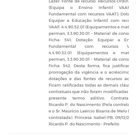
Lazer: Fonte de recurso: Recursos Ordinário
(Equipa o Ensino Infantil VAAF 
Fundamental com recursos VAAT); Dotação
Equipar a Educação Infantil com recurso
VAAF, 4.4.90.52.01 (Equipamentos e materia
perman, 3.3.90.30.01 - Material de consumo
Ficha: 541; Dotação: Equipar a Ensin
Fundamental com recursos VATT
4.4.90.52.01 (Equipamentos e materia
perman, 3.3.90.30.01 - Material de consumo
Ficha: 542. Desta forma, fica justificado 
prorrogação da vigência e o acréscimo da
dotações e das fontes de recursos acima
Ficam ratificadas todas as demais cláusula
contratuais que não foram modificadas pel
presente termo aditivo. Contratantes
Ricardo P. do Nascimento (Pela contratante
e o Sr.
Maurício Laércio Bisarra de Melo
(Pel
contratada). Princesa Isabel-PB, 09/12/2022
Ricardo P. do Nascimento - Prefeito