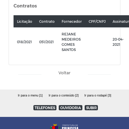
Contratos
Licitação
Contrato
Fornecedor
CPF/CNPJ
Assinatu
REJANE
MEDEIROS
20-04-
018/2021
051/2021
GOMES
2021
SANTOS
Voltar
Ir para o menu [1]
Ir para o conteúdo [2]
Ir para o rodapé [3]
TELEFONES
OUVIDORIA
SUBIR