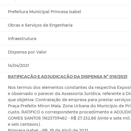
Prefeitura Municipal Princesa Isabel
Obras e Serviços de Engenharia
Infraestrutura
Dispensa por Valor
14/04/2021
RATIFICAÇÃO E ADJUDICAÇÃO DA DISPENSA Nº 016/2021
Nos termos dos elementos constantes da respectiva Exposiç
e observado o parecer da Assessoria Jurídica, referente a D
que objetiva: Contratação de empresa para prestar serviç
Praça Prefeito Miron Maia, Zona Urbana do Município de Pri
custo; RATIFICO o correspondente procedimento e ADJUDI
GOMES SANTOS 11623739462 - R$ 27.232,86 (vinte e sete mil, d
e seis centavos).
Princesa Isabel - PB, 19 de Abril de 2021