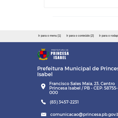
Ir para o menu [1]
Ir para o conteúdo [2]
Ir para o rodap
Prefeitura Municipal de Prince
Isabel
Francisco Sales Maia, 23, Centro
Princesa Isabel / PB - CEP: 58755-
000
(83) 3457-2231
comunicacao@princesa.pb.gov.