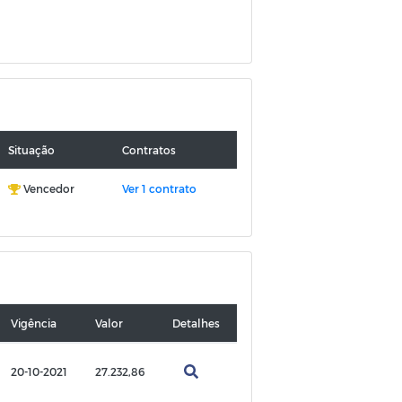
Situação
Contratos
Vencedor
Ver 1 contrato
Vigência
Valor
Detalhes
20-10-2021
27.232,86