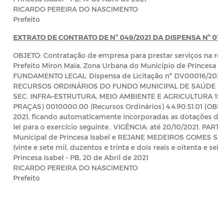
RICARDO PEREIRA DO NASCIMENTO
Prefeito
EXTRATO DE CONTRATO DE Nº 049/2021 DA DISPENSA Nº 0
OBJETO: Contratação de empresa para prestar serviços na
Prefeito Miron Maia, Zona Urbana do Município de Princesa 
FUNDAMENTO LEGAL: Dispensa de Licitação nº DV00016/2
RECURSOS ORDINÁRIOS DO FUNDO MUNICIPAL DE SAÚDE D
SEC. INFRA–ESTRUTURA, MEIO AMBIENTE E AGRICULTURA 15
PRAÇAS) 0010000.00 (Recursos Ordinários) 4.4.90.51.01 (
2021, ficando automaticamente incorporadas as dotações 
lei para o exercício seguinte.. VIGÊNCIA: até 20/10/2021. P
Municipal de Princesa Isabel e REJANE MEDEIROS GOMES SA
(vinte e sete mil, duzentos e trinta e dois reais e oitenta e se
Princesa Isabel - PB, 20 de Abril de 2021
RICARDO PEREIRA DO NASCIMENTO
Prefeito