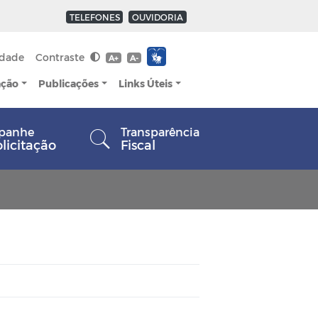
TELEFONES
OUVIDORIA
idade
Contraste
A+
A-
ação
Publicações
Links Úteis
panhe
Transparência
olicitação
Fiscal