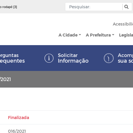
 o rodapé [3]
Acessibil
A Cidade
A Prefeitura
Legisl
rguntas
Solicitar
Acom
requentes
Informação
sua s
/2021
Finalizada
016/2021