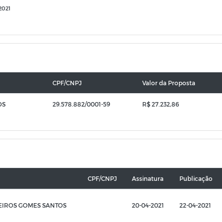
2021
CPF/CNPJ
Valor da Proposta
OS
29.578.882/0001-59
R$ 27.232,86
CPF/CNPJ
Assinatura
Publicação
EIROS GOMES SANTOS
20-04-2021
22-04-2021