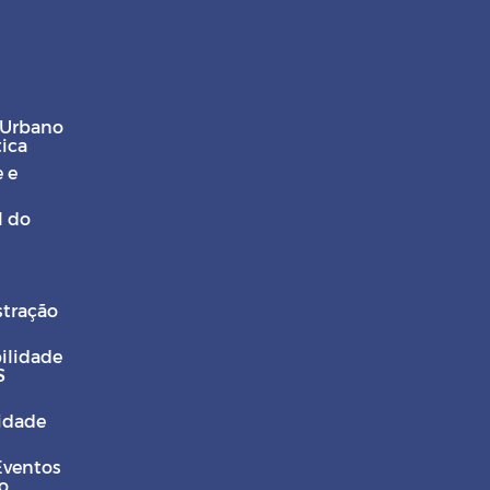
 Urbano
tica
 e
l do
stração
ilidade
S
Cidade
Eventos
o