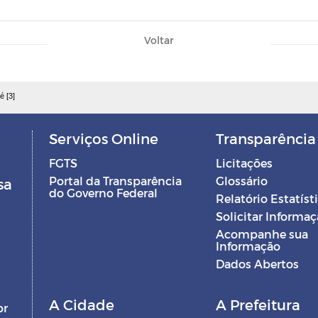
Voltar
é [3]
Serviços Online
Transparência
FGTS
Licitações
Portal da Transparência
Glossário
sa
do Governo Federal
Relatório Estatíst
Solicitar Informa
Acompanhe sua
Informação
Dados Abertos
A Cidade
A Prefeitura
br