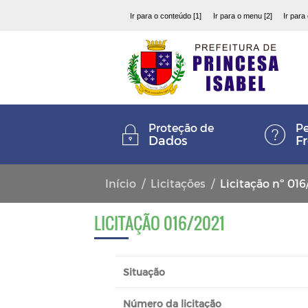
Ir para o conteúdo [1]
Ir para o menu [2]
Ir para
Proteção de
Pe
Dados
F
Início
Licitações
Licitação nº 016
LICITAÇÃO 016/2021
Situação
Número da licitação