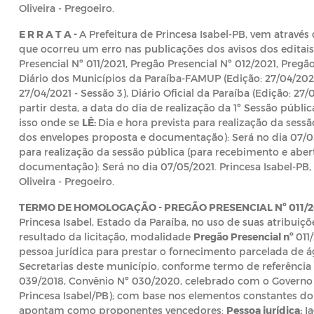
Oliveira - Pregoeiro.
E R R A T A -
A Prefeitura de Princesa Isabel-PB, vem através 
que ocorreu um erro nas publicações dos avisos dos editais
Presencial Nº 011/2021, Pregão Presencial Nº 012/2021, Pregã
Diário dos Municípios da Paraíba-FAMUP (Edição: 27/04/2021)
27/04/2021 - Sessão 3), Diário Oficial da Paraíba (Edição: 27/
partir desta, a data do dia de realização da 1º Sessão públ
isso onde se
LÊ:
Dia e hora prevista para realização da sess
dos envelopes proposta e documentação): Será no dia 07/
para realização da sessão pública (para recebimento e abe
documentação): Será no dia 07/05/2021. Princesa Isabel-PB, 2
Oliveira - Pregoeiro.
TERMO DE HOMOLOGAÇÃO - PREGÃO PRESENCIAL Nº 011/2
Princesa Isabel, Estado da Paraíba, no uso de suas atribuiçõe
resultado da licitação, modalidade
Pregão Presencial nº
011
pessoa jurídica para prestar o fornecimento parcelada de á
Secretarias deste município, conforme termo de referência
039/2018, Convênio Nº 030/2020, celebrado com o Governo 
Princesa Isabel/PB); com base nos elementos constantes do
apontam como proponentes vencedores:
Pessoa jurídica:
Ia