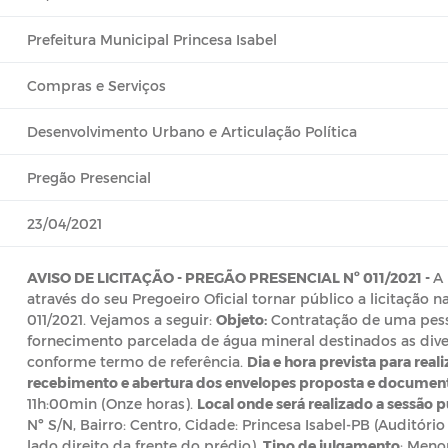
Prefeitura Municipal Princesa Isabel
Compras e Serviços
Desenvolvimento Urbano e Articulação Política
Pregão Presencial
23/04/2021
AVISO DE LICITAÇÃO -
PREGÃO PRESENCIAL Nº 011/2021 -
A 
através do seu Pregoeiro Oficial tornar público a licitação
011/2021. Vejamos a seguir:
Objeto:
Contratação de uma pesso
fornecimento parcelada de água mineral destinados as dive
conforme termo de referência.
Dia e hora prevista para real
recebimento e abertura dos envelopes proposta e documen
11h:00min (Onze horas).
Local onde será realizado a sessão p
Nº S/N, Bairro: Centro, Cidade: Princesa Isabel-PB (Auditóri
lado direito da frente do prédio).
Tipo de julgamento
: Meno