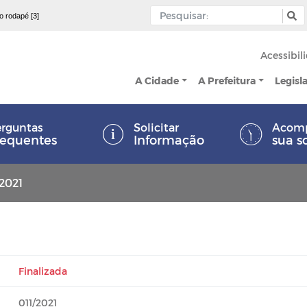
 o rodapé [3]
Acessibil
A Cidade
A Prefeitura
Legisl
rguntas
Solicitar
Acom
requentes
Informação
sua s
/2021
Finalizada
011/2021