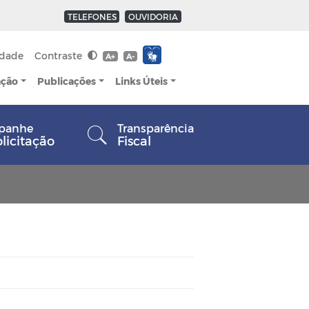
TELEFONES
OUVIDORIA
idade
Contraste
A+
A-
ação
Publicações
Links Úteis
panhe
Transparência
olicitação
Fiscal