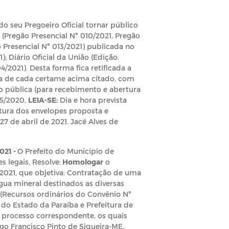
do seu Pregoeiro Oficial tornar público
 (Pregão Presencial Nº 010/2021, Pregão
o Presencial Nº 013/2021) publicada no
; Diário Oficial da União (Edição:
04/2021). Desta forma fica retificada a
ica de cada certame acima citado, com
ão pública (para recebimento e abertura
05/2020,
LEIA-SE:
Dia e hora prevista
rtura dos envelopes proposta e
7 de abril de 2021. Jacé Alves de
021 -
O Prefeito do Município de
s legais, Resolve:
Homologar
o
/2021, que objetiva: Contratação de uma
gua mineral destinados as diversas
 (Recursos ordinários do Convênio Nº
do Estado da Paraíba e Prefeitura de
 processo correspondente, os quais
go Francisco Pinto de Siqueira-ME,