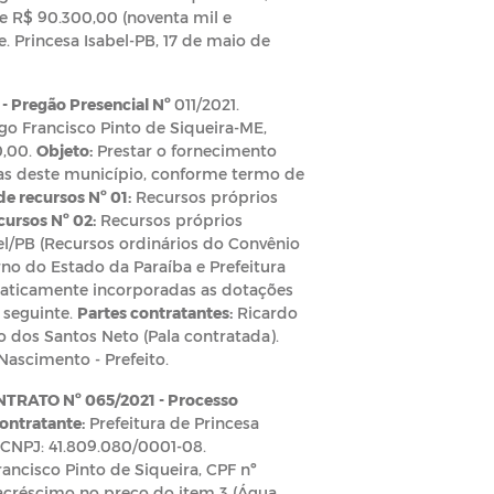
e R$ 90.300,00 (noventa mil e
e. Princesa Isabel-PB, 17 de maio de
 -
Pregão Presencial Nº
011/2021.
ago Francisco Pinto de Siqueira-ME,
0,00.
Objeto:
Prestar o fornecimento
ias deste município, conforme termo de
de recursos Nº 01:
Recursos próprios
cursos Nº 02:
Recursos próprios
el/PB (Recursos ordinários do Convênio
no do Estado da Paraíba e Prefeitura
ticamente incorporadas as dotações
 seguinte.
Partes contratantes:
Ricardo
o dos Santos Neto (Pala contratada).
 Nascimento - Prefeito.
TRATO Nº 065/2021 -
Processo
ontratante:
Prefeitura de Princesa
 CNPJ: 41.809.080/0001-08.
rancisco Pinto de Siqueira, CPF nº
 acréscimo no preço do item 3 (Água