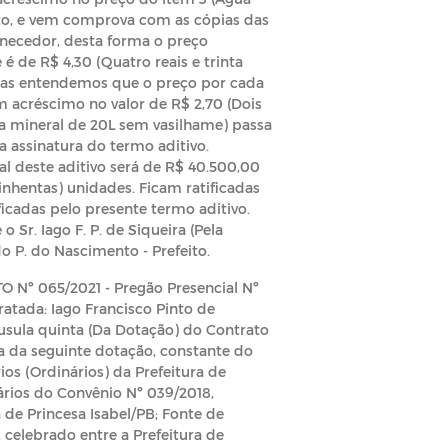
ato, e vem comprova com as cópias das
rnecedor, desta forma o preço
 de R$ 4,30 (Quatro reais e trinta
adas entendemos que o preço por cada
 acréscimo no valor de R$ 2,70 (Dois
gua mineral de 20L sem vasilhame) passa
 da assinatura do termo aditivo
.
tal deste aditivo será de R$ 40.500,00
uinhentas) unidades.
Ficam ratificadas
icadas pelo presente termo aditivo.
 Sr. Iago F. P. de Siqueira (Pela
do P. do Nascimento - Prefeito.
º 065/2021 - Pregão Presencial Nº
tratada: Iago Francisco Pinto de
usula quinta (Da Dotação) do Contrato
a da seguinte dotação, constante do
os (Ordinários) da Prefeitura de
ários do Convênio Nº 039/2018,
de Princesa Isabel/PB; Fonte de
 celebrado entre a Prefeitura de