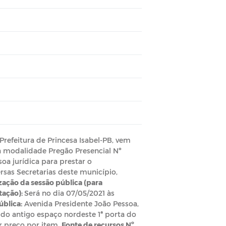
Prefeitura de Princesa Isabel-PB, vem
 na modalidade Pregão Presencial Nº
a jurídica para prestar o
rsas Secretarias deste município,
ização da sessão pública (para
tação):
Será no dia 07/05/2021 às
ública:
Avenida Presidente João Pessoa,
o do antigo espaço nordeste 1ª porta do
r preço por item.
Fonte de recursos Nº