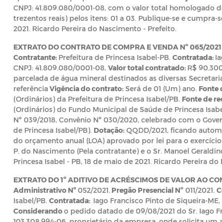
CNPJ: 41.809.080/0001-08, com o valor total homologado d
trezentos reais) pelos itens: 01 a 03. Publique-se e cumpra-s
2021. Ricardo Pereira do Nascimento - Prefeito.
EXTRATO DO CONTRATO DE COMPRA E VENDA Nº 065/2021
Contratante:
Prefeitura de Princesa Isabel-PB.
Contratada:
I
CNPJ: 41.809.080/0001-08,
Valor total contratado:
R$ 90.30
parcelada de água mineral destinados as diversas Secretar
referência
Vigência do contrato:
Será de 01 (Um) ano.
Fonte 
(Ordinários) da Prefeitura de Princesa Isabel/PB.
Fonte de re
(Ordinários) do Fundo Municipal de Saúde de Princesa Isab
Nº 039/2018, Convênio Nº 030/2020, celebrado com o Gover
de Princesa Isabel/PB).
Dotação:
QQDD/2021, ficando automa
do orçamento anual (LOA) aprovado por lei para o exercício
P. do Nascimento (Pela contratante) e o Sr. Manoel Geraldin
Princesa Isabel - PB, 18 de maio de 2021. Ricardo Pereira do
EXTRATO DO 1º ADITIVO DE ACRÉSCIMOS DE VALOR AO CON
Administrativo Nº
052/2021.
Pregão Presencial Nº
011/2021.
C
Isabel/PB.
Contratada:
Iago Francisco Pinto de Siqueira-ME,
Considerando
o pedido datado de 09/08/2021 do Sr.
Iago F
103.308.994-06, proprietário da empresa, onde solicita um