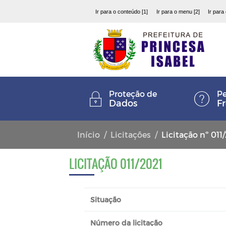
Ir para o conteúdo [1]
Ir para o menu [2]
Ir para
Proteção de
Pe
Dados
F
Início
Licitações
Licitação nº 011
LICITAÇÃO 011/2021
Situação
Número da licitação