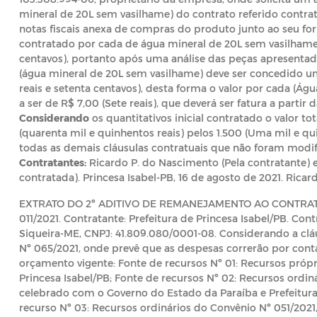
mineral de 20L sem vasilhame) do contrato referido contr
notas fiscais anexa de compras do produto junto ao seu fo
contratado por cada de água mineral de 20L sem vasilhame é
centavos), portanto após uma análise das peças apresent
(água mineral de 20L sem vasilhame) deve ser concedido um
reais e setenta centavos), desta forma o valor por cada (Á
a ser de R$ 7,00 (Sete reais), que deverá ser fatura a partir
Considerando
os quantitativos inicial contratado o valor to
(quarenta mil e quinhentos reais) pelos 1.500 (Uma mil e q
todas as demais cláusulas contratuais que não foram modif
Contratantes:
Ricardo P. do Nascimento (Pela contratante) e o
contratada). Princesa Isabel-PB, 16 de agosto de 2021. Ricar
EXTRATO DO 2º ADITIVO DE REMANEJAMENTO AO CONTRATO N
011/2021. Contratante: Prefeitura de Princesa Isabel/PB. Con
Siqueira-ME, CNPJ: 41.809.080/0001-08. Considerando a clá
Nº 065/2021, onde prevê que as despesas correrão por cont
orçamento vigente: Fonte de recursos Nº 01: Recursos própri
Princesa Isabel/PB; Fonte de recursos Nº 02: Recursos ordin
celebrado com o Governo do Estado da Paraíba e Prefeitura 
recurso Nº 03: Recursos ordinários do Convênio Nº 051/2021,