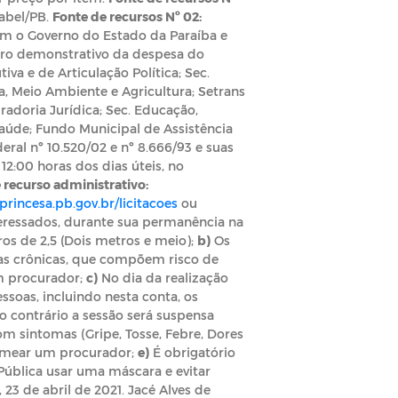
sabel/PB.
Fonte de recursos Nº 02:
om o Governo do Estado da Paraíba e
dro demonstrativo da despesa do
tiva e de Articulação Política; Sec.
a, Meio Ambiente e Agricultura; Setrans
radoria Jurídica; Sec. Educação,
Saúde; Fundo Municipal de Assistência
eral nº 10.520/02 e nº 8.666/93 e suas
12:00 horas dos dias úteis, no
 recurso administrativo:
rincesa.pb.gov.br/licitacoes
ou
eressados, durante sua permanência na
os de 2,5 (Dois metros e meio);
b)
Os
as crônicas, que compõem risco de
m procurador;
c)
No dia da realização
essoas, incluindo nesta conta, os
 contrário a sessão será suspensa
m sintomas (Gripe, Tosse, Febre, Dores
nomear um procurador;
e)
É obrigatório
Pública usar uma máscara e evitar
 23 de abril de 2021. Jacé Alves de