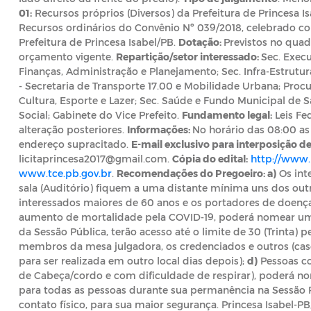
01:
Recursos próprios (Diversos) da Prefeitura de Princesa I
Recursos ordinários do Convênio Nº 039/2018, celebrado c
Prefeitura de Princesa Isabel/PB.
Dotação:
Previstos no qua
orçamento vigente.
Repartição/setor interessado:
Sec. Execu
Finanças, Administração e Planejamento; Sec. Infra-Estrutur
- Secretaria de Transporte 17.00 e Mobilidade Urbana; Procu
Cultura, Esporte e Lazer; Sec. Saúde e Fundo Municipal de 
Social; Gabinete do Vice Prefeito.
Fundamento legal:
Leis Fed
alteração posteriores.
Informações:
No horário das 08:00 as 
endereço supracitado.
E-mail exclusivo para interposição de
licitaprincesa2017@gmail.com
.
Cópia do edital:
http://www.p
www.tce.pb.gov.br
.
Recomendações do Pregoeiro: a)
Os int
sala (Auditório) fiquem a uma distante mínima uns dos outr
interessados maiores de 60 anos e os portadores de doenç
aumento de mortalidade pela COVID-19, poderá nomear u
da Sessão Pública, terão acesso até o limite de 30 (Trinta) p
membros da mesa julgadora, os credenciados e outros (caso
para ser realizada em outro local dias depois);
d)
Pessoas co
de Cabeça/cordo e com dificuldade de respirar), poderá 
para todas as pessoas durante sua permanência na Sessão 
contato físico, para sua maior segurança. Princesa Isabel-PB,