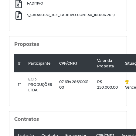
1-ADITIVO
3_CADASTRO_TCE_1-ADITIVO-CONT-50_IN-006-2019
Propostas
Valor da
#
Participante
CPF/CNPJ
Situa
Proposta
EC13
07.694.286/0001-
R$
1º
PRODUÇÕES
00
250.000,00
Vence
LTDA
Contratos
Licitação
Contrato
Fornecedor
CPF/CNPJ
Assinat