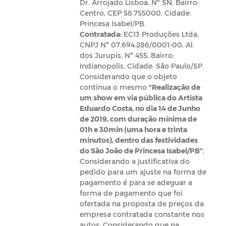
Dr. Arrojado Lisboa, Nº SN, Bairro:
Centro, CEP 58.755000, Cidade:
Princesa Isabel/PB.
Contratada:
EC13 Produções Ltda,
CNPJ Nº 07.694.286/0001-00, Al.
dos Jurupis, Nº 455, Bairro:
Indianopolis, Cidade: São Paulo/SP.
Considerando que o objeto
continua o mesmo
“
R
ealização de
um show em via pública do Artista
Eduardo Costa, no dia 14 de Junho
de 2019, com duração mínima de
01h e 30min (uma hora e trinta
minutos), dentro das festividades
do São João de Princesa Isabel/PB”
;
Considerando a justificativa do
pedido para um ajuste na forma de
pagamento é para se adeguar a
forma de pagamento que foi
ofertada na proposta de preços da
empresa contratada constante nos
autos; Considerando que na