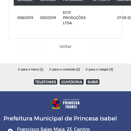
EC13
006/2019
050/2019
PRODUÇÕES
27-03-2
LTDA
Voltar
Ir para o menu [1]
Ir para o conteúdo [2]
Ir para o rodapé [3]
TELEFONES
OUVIDORIA
SUBIR
Prefeitura Municipal de Princesa Isabel
Francisco Sales Maia, 23, Centro