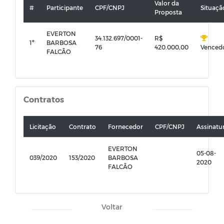
Valor da
#
Participante
CPF/CNPJ
Situaçã
Proposta
EVERTON
34.132.697/0001-
R$
1º
BARBOSA
76
420.000,00
Venced
FALCÃO
Contratos
Licitação
Contrato
Fornecedor
CPF/CNPJ
Assinatu
EVERTON
05-08-
039/2020
153/2020
BARBOSA
2020
FALCÃO
Voltar