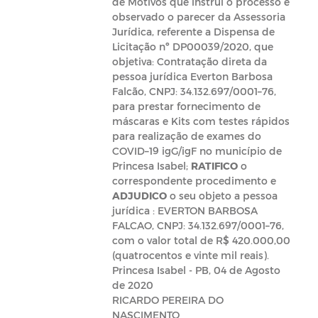
de Motivos que instrui o processo e
observado o parecer da Assessoria
Jurídica, referente a Dispensa de
Licitação nº DP00039/2020, que
objetiva: Contratação direta da
pessoa jurídica Everton Barbosa
Falcão, CNPJ: 34.132.697/0001–76,
para prestar fornecimento de
máscaras e Kits com testes rápidos
para realização de exames do
COVID–19 igG/igF no município de
Princesa Isabel;
RATIFICO
o
correspondente procedimento e
ADJUDICO
o seu objeto a pessoa
jurídica : EVERTON BARBOSA
FALCAO, CNPJ: 34.132.697/0001–76,
com o valor total de R$ 420.000,00
(quatrocentos e vinte mil reais).
Princesa Isabel - PB, 04 de Agosto
de 2020
RICARDO PEREIRA DO
NASCIMENTO