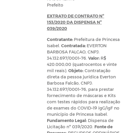
Prefeito
EXTRATO DE CONTRATO Nº
153/2020 DA DISPENSA Nº
039/2020
Contratante:
Prefeitura de Princesa
Isabel.
Contratada:
EVERTON
BARBOSA FALCAO, CNPJ:
34.132.697/0001–76.
Valor:
R$
420.000,00 (quatrocentos e vinte
mil reais).
Objeto:
Contratação
direta da pessoa jurídica Everton
Barbosa Falcão, CNPJ:
34.132.697/0001–76, para prestar
fornecimento de máscaras e Kits
com testes rápidos para realização
de exames do COVID–19 igG/igF no
município de Princesa Isabel.
Fundamento Legal:
Dispensa de
Licitação nº 039/2020.
Fonte de
Recursos:
RECURSOS ORDINÁRIOS