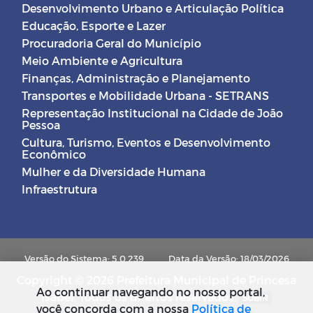
Desenvolvimento Urbano e Articulação Política
Educação, Esporte e Lazer
Procuradoria Geral do Município
Meio Ambiente e Agricultura
Finanças, Administração e Planejamento
Transportes e Mobilidade Urbana - SETRANS
Representação Institucional na Cidade de João
Pessoa
Cultura, Turismo, Eventos e Desenvolvimento
Econômico
Mulher e da Diversidade Humana
Infraestrutura
Versão do Sistema: 5.0.239
Data da Versão: 18/03/2026
Copyright © 2026 Prefeitura Municipal de Princesa
Ao continuar navegando no nosso portal,
Isabel. Todos os direitos reservados.
SUBIR
você concorda com a nossa
Política de