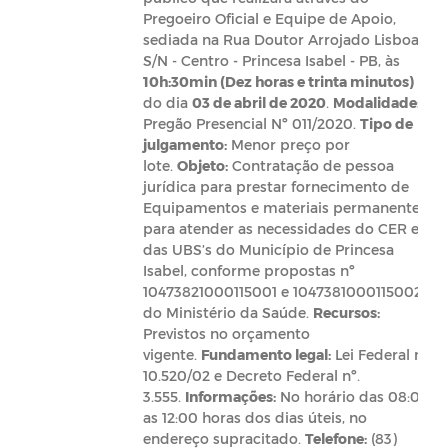
Pregoeiro Oficial e Equipe de Apoio,
sediada na Rua Doutor Arrojado Lisboa,
S/N - Centro - Princesa Isabel - PB, às
10h:30min (Dez horas e trinta minutos)
do dia
03 de abril de 2020
.
Modalidade:
Pregão Presencial Nº 011/2020.
Tipo de
julgamento:
Menor preço por
lote.
Objeto:
Contratação de pessoa
jurídica para prestar fornecimento de
Equipamentos e materiais permanentes
para atender as necessidades do CER e
das UBS’s do Município de Princesa
Isabel, conforme propostas nº
10473821000115001 e 1047381000115002
do Ministério da Saúde.
Recursos:
Previstos no orçamento
vigente.
Fundamento legal:
Lei Federal nº
10.520/02 e Decreto Federal nº.
3.555.
Informações:
No horário das 08:00
as 12:00 horas dos dias úteis, no
endereço supracitado.
Telefone:
(83)