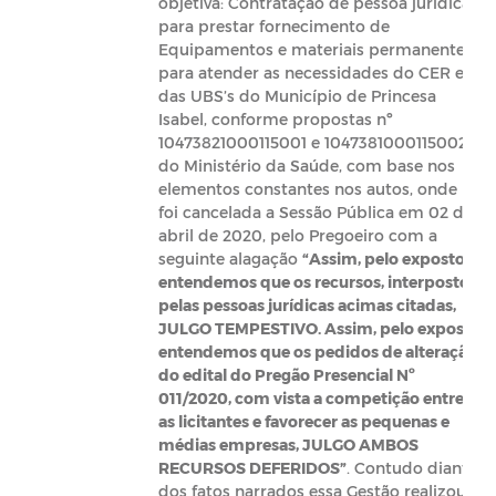
objetiva: Contratação de pessoa jurídica
para prestar fornecimento de
Equipamentos e materiais permanentes
para atender as necessidades do CER e
das UBS’s do Município de Princesa
Isabel, conforme propostas nº
10473821000115001 e 1047381000115002
do Ministério da Saúde, com base nos
elementos constantes nos autos, onde
foi cancelada a Sessão Pública em 02 de
abril de 2020, pelo Pregoeiro com a
seguinte alagação
“Assim, pelo exposto
entendemos que os recursos, interpostos
pelas pessoas jurídicas acimas citadas,
JULGO TEMPESTIVO. Assim, pelo exposto
entendemos que os pedidos de alteração
do edital do Pregão Presencial Nº
011/2020, com vista a competição entre
as licitantes e favorecer as pequenas e
médias empresas, JULGO AMBOS
RECURSOS DEFERIDOS”
. Contudo diante
dos fatos narrados essa Gestão realizou