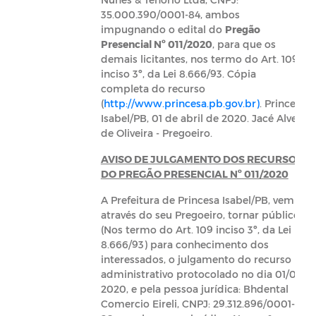
35.000.390/0001-84, ambos
impugnando o edital do
Pregão
Presencial Nº 011/2020
, para que os
demais licitantes, nos termo do Art. 109
inciso 3º, da Lei 8.666/93. Cópia
completa do recurso
(
http://www.princesa.pb.gov.br)
. Princesa
Isabel/PB, 01 de abril de 2020. Jacé Alves
de Oliveira - Pregoeiro.
AVISO DE JULGAMENTO DOS RECURSOS
DO PREGÃO PRESENCIAL Nº 011/2020
A Prefeitura de Princesa Isabel/PB, vem
através do seu Pregoeiro, tornar público
(Nos termo do Art. 109 inciso 3º, da Lei
8.666/93) para conhecimento dos
interessados, o julgamento do recurso
administrativo protocolado no dia 01/04/
2020, e pela pessoa jurídica: Bhdental
Comercio Eireli, CNPJ: 29.312.896/0001-