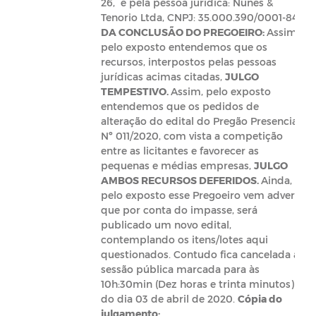
26, e pela pessoa jurídica: Nunes &
Tenorio Ltda, CNPJ: 35.000.390/0001-84).
DA CONCLUSÃO DO PREGOEIRO:
Assim,
pelo exposto entendemos que os
recursos, interpostos pelas pessoas
jurídicas acimas citadas,
JULGO
TEMPESTIVO.
Assim, pelo exposto
entendemos que os pedidos de
alteração do edital do Pregão Presencial
Nº 011/2020, com vista a competição
entre as licitantes e favorecer as
pequenas e médias empresas,
JULGO
AMBOS RECURSOS DEFERIDOS.
Ainda,
pelo exposto
esse Pregoeiro vem advertir
que por conta do impasse, será
publicado um novo edital,
contemplando os itens/lotes aqui
questionados. Contudo fica cancelada a
sessão pública marcada para às
10h:30min (Dez horas e trinta minutos)
do dia 03 de abril de 2020.
Cópia do
julgamento: