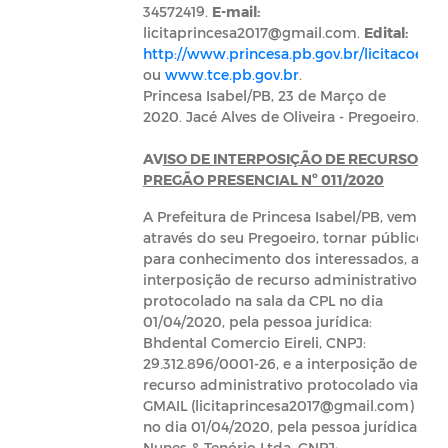
34572419.
E-mail:
licitaprincesa2017@gmail.com
.
Edital:
http://www.princesa.pb.gov.br/licitacoes
ou
www.tce.pb.gov.br
.
Princesa Isabel/PB, 23 de Março de
2020. Jacé Alves de Oliveira - Pregoeiro.
AV
ISO DE INTERPOSIÇÃO DE RECURSO -
PREGÃO PRESENCIAL Nº 011/2020
A Prefeitura de Princesa Isabel/PB, vem
através do seu Pregoeiro, tornar público
para conhecimento dos interessados, a
interposição de recurso administrativo
protocolado na sala da CPL no dia
01/04/2020, pela pessoa jurídica:
Bhdental Comercio Eireli, CNPJ:
29.312.896/0001-26, e a interposição de
recurso administrativo protocolado via
GMAIL (licitaprincesa2017@gmail.com)
no dia 01/04/2020, pela pessoa jurídica:
Nunes & Tenório Ltda, CNPJ: