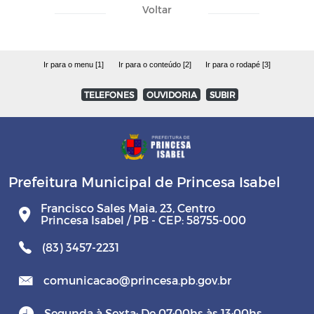
Voltar
Ir para o menu [1]
Ir para o conteúdo [2]
Ir para o rodapé [3]
TELEFONES
OUVIDORIA
SUBIR
Prefeitura Municipal de Princesa Isabel
Francisco Sales Maia, 23, Centro
Princesa Isabel / PB - CEP: 58755-000
(83) 3457-2231
comunicacao@princesa.pb.gov.br
Segunda à Sexta: De 07:00hs às 13:00hs