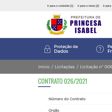
Ir para o conteúdo [1]
Ir para o menu [2]
Ir para
Proteção de
Pe
Dados
F
Início
Licitações
Licitação nº 00
CONTRATO 026/2021
Número do Contrato
Orgão