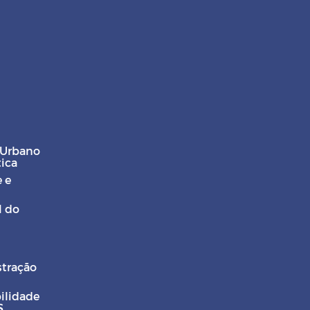
 Urbano
tica
 e
l do
stração
ilidade
S