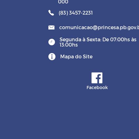
000
(83) 3457-2231
comunicacao@princesa.pb.gov.
Segunda à Sexta: De 07:00hs às
13:00hs
Mapa do Site
Facebook