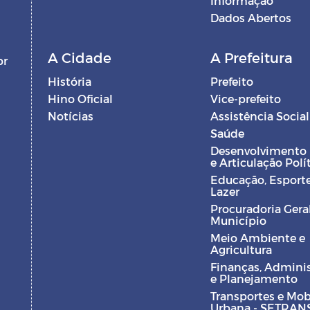
Informação
Dados Abertos
A Cidade
A Prefeitura
br
História
Prefeito
Hino Oficial
Vice-prefeito
Notícias
Assistência Social
Saúde
Desenvolvimento
e Articulação Polí
Educação, Esporte
Lazer
Procuradoria Gera
Município
Meio Ambiente e
Agricultura
Finanças, Admini
e Planejamento
Transportes e Mob
Urbana - SETRAN