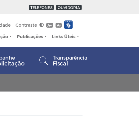
TELEFONES
OUVIDORIA
idade
Contraste
A+
A-
ação
Publicações
Links Úteis
panhe
Transparência
olicitação
Fiscal