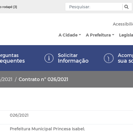
 o rodapé [3]
Acessibil
A Cidade
A Prefeitura
Legisl
rguntas
Solicitar
Acom
requentes
Informação
sua s
6/2021
Contrato nº 026/2021
026/2021
Prefeitura Municipal Princesa Isabel;