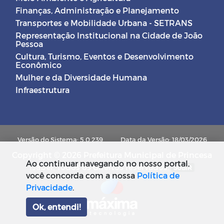
Finanças, Administração e Planejamento
Transportes e Mobilidade Urbana - SETRANS
Representação Institucional na Cidade de João
Pessoa
Cultura, Turismo, Eventos e Desenvolvimento
Econômico
Mulher e da Diversidade Humana
Infraestrutura
Versão do Sistema: 5.0.239
Data da Versão: 18/03/2026
Copyright © 2026 Prefeitura Municipal de Princesa
Ao continuar navegando no nosso portal,
Isabel. Todos os direitos reservados.
SUBIR
você concorda com a nossa
Política de
Privacidade
.
Ok, entendi!