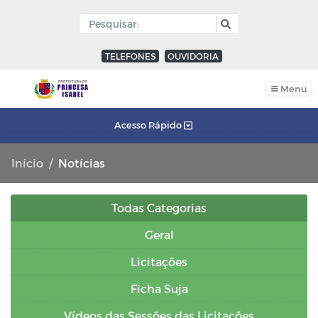
TELEFONES
OUVIDORIA
Menu
Acesso Rápido
Início
Notícias
Todas Categorias
Geral
Licitações
Ficha Suja
Vídeos das Sessões das Licitações