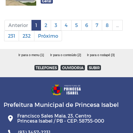
Geral
Anterior
1
2
3
4
5
6
7
8
...
231
232
Próximo
Ir para o menu [1]
Ir para o conteúdo [2]
Ir para o rodapé [3]
TELEFONES
OUVIDORIA
SUBIR
Prefeitura Municipal de Princesa Isabel
Francisco Sales Maia, 23, Centro
Princesa Isabel / PB - CEP: 58755-000
(83) 3457-2231